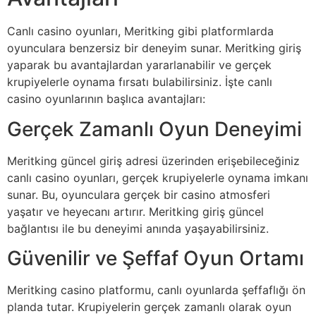
Canlı casino oyunları, Meritking gibi platformlarda
oyunculara benzersiz bir deneyim sunar. Meritking giriş
yaparak bu avantajlardan yararlanabilir ve gerçek
krupiyelerle oynama fırsatı bulabilirsiniz. İşte canlı
casino oyunlarının başlıca avantajları:
Gerçek Zamanlı Oyun Deneyimi
Meritking güncel giriş adresi üzerinden erişebileceğiniz
canlı casino oyunları, gerçek krupiyelerle oynama imkanı
sunar. Bu, oyunculara gerçek bir casino atmosferi
yaşatır ve heyecanı artırır. Meritking giriş güncel
bağlantısı ile bu deneyimi anında yaşayabilirsiniz.
Güvenilir ve Şeffaf Oyun Ortamı
Meritking casino platformu, canlı oyunlarda şeffaflığı ön
planda tutar. Krupiyelerin gerçek zamanlı olarak oyun