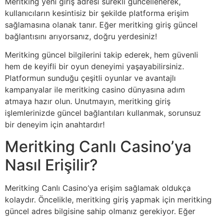
Meritking yeni giriş adresi sürekli güncellenerek,
kullanıcıların kesintisiz bir şekilde platforma erişim
sağlamasına olanak tanır. Eğer meritking giriş güncel
bağlantısını arıyorsanız, doğru yerdesiniz!
Meritking güncel bilgilerini takip ederek, hem güvenli
hem de keyifli bir oyun deneyimi yaşayabilirsiniz.
Platformun sunduğu çeşitli oyunlar ve avantajlı
kampanyalar ile meritking casino dünyasına adım
atmaya hazır olun. Unutmayın, meritking giriş
işlemlerinizde güncel bağlantıları kullanmak, sorunsuz
bir deneyim için anahtardır!
Meritking Canlı Casino’ya
Nasıl Erişilir?
Meritking Canlı Casino’ya erişim sağlamak oldukça
kolaydır. Öncelikle, meritking giriş yapmak için meritking
güncel adres bilgisine sahip olmanız gerekiyor. Eğer