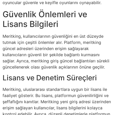
oyuncular güvenle ve keyifle oyunlarını oynayabilir.
Güvenlik Önlemleri ve
Lisans Bilgileri
Meritking, kullanıcılarının güvenliğini en üst düzeyde
tutmak için çeşitli önlemler alır. Platform, meritking
güncel adresleri üzerinden erişim sağlayarak
kullanıcıların güvenli bir şekilde bağlantı kurmasını
sağlar. Ayrıca, meritking giriş güncel bağlantıları sürekli
güncellenerek olası güvenlik açıklarının önüne geçilir.
Lisans ve Denetim Süreçleri
Meritking, uluslararası standartlara uygun bir lisans ile
faaliyet gösterir. Bu lisans, platformun güvenilirliğini ve
şeffaflığını kanıtlar. Meritking yeni giriş adresi üzerinden
erişim sağlayan kullanıcılar, lisans bilgilerini kolayca
kontrol edebilir. Ayrıca, düzenli denetimlerle platformun