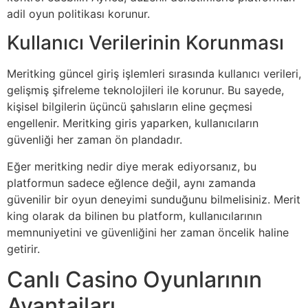
adil oyun politikası korunur.
Kullanıcı Verilerinin Korunması
Meritking güncel giriş işlemleri sırasında kullanıcı verileri,
gelişmiş şifreleme teknolojileri ile korunur. Bu sayede,
kişisel bilgilerin üçüncü şahısların eline geçmesi
engellenir. Meritking giris yaparken, kullanıcıların
güvenliği her zaman ön plandadır.
Eğer meritking nedir diye merak ediyorsanız, bu
platformun sadece eğlence değil, aynı zamanda
güvenilir bir oyun deneyimi sunduğunu bilmelisiniz. Merit
king olarak da bilinen bu platform, kullanıcılarının
memnuniyetini ve güvenliğini her zaman öncelik haline
getirir.
Canlı Casino Oyunlarının
Avantajları