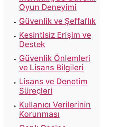
Oyun Deneyimi
Güvenlik ve Şeffaflık
Kesintisiz Erişim ve
Destek
Güvenlik Önlemleri
ve Lisans Bilgileri
Lisans ve Denetim
Süreçleri
Kullanıcı Verilerinin
Korunması