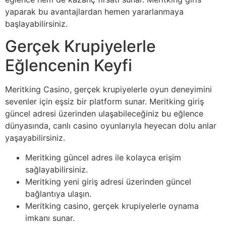
yaparak bu avantajlardan hemen yararlanmaya
başlayabilirsiniz.
Gerçek Krupiyelerle
Eğlencenin Keyfi
Meritking Casino, gerçek krupiyelerle oyun deneyimini
sevenler için eşsiz bir platform sunar. Meritking giriş
güncel adresi üzerinden ulaşabileceğiniz bu eğlence
dünyasında, canlı casino oyunlarıyla heyecan dolu anlar
yaşayabilirsiniz.
Meritking güncel adres ile kolayca erişim
sağlayabilirsiniz.
Meritking yeni giriş adresi üzerinden güncel
bağlantıya ulaşın.
Meritking casino, gerçek krupiyelerle oynama
imkanı sunar.