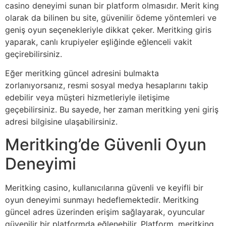
casino deneyimi sunan bir platform olmasıdır. Merit king
olarak da bilinen bu site, güvenilir ödeme yöntemleri ve
geniş oyun seçenekleriyle dikkat çeker. Meritking giris
yaparak, canlı krupiyeler eşliğinde eğlenceli vakit
geçirebilirsiniz.
Eğer meritking güncel adresini bulmakta
zorlanıyorsanız, resmi sosyal medya hesaplarını takip
edebilir veya müşteri hizmetleriyle iletişime
geçebilirsiniz. Bu sayede, her zaman meritking yeni giriş
adresi bilgisine ulaşabilirsiniz.
Meritking’de Güvenli Oyun
Deneyimi
Meritking casino, kullanıcılarına güvenli ve keyifli bir
oyun deneyimi sunmayı hedeflemektedir. Meritking
güncel adres üzerinden erişim sağlayarak, oyuncular
güvenilir bir platformda eğlenebilir. Platform, meritking