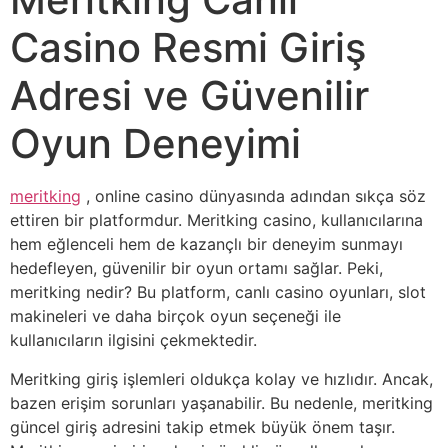
Casino Resmi Giriş
Adresi ve Güvenilir
Oyun Deneyimi
meritking
, online casino dünyasında adından sıkça söz
ettiren bir platformdur. Meritking casino, kullanıcılarına
hem eğlenceli hem de kazançlı bir deneyim sunmayı
hedefleyen, güvenilir bir oyun ortamı sağlar. Peki,
meritking nedir? Bu platform, canlı casino oyunları, slot
makineleri ve daha birçok oyun seçeneği ile
kullanıcıların ilgisini çekmektedir.
Meritking giriş işlemleri oldukça kolay ve hızlıdır. Ancak,
bazen erişim sorunları yaşanabilir. Bu nedenle, meritking
güncel giriş adresini takip etmek büyük önem taşır.