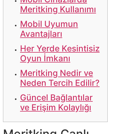
Meritking Kullanımı
Mobil Uyumun
Avantajları
Her Yerde Kesintisiz
Oyun İmkanı
Meritking Nedir ve
Neden Tercih Edilir?
Güncel Bağlantılar
ve Erişim Kolaylığı
Meritking Canlı