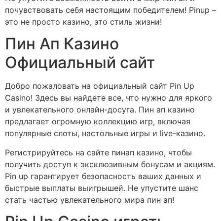
почувствовать себя настоящим победителем! Pinup –
это не просто казино, это стиль жизни!
Пин Ап Казино
Официальный сайт
Добро пожаловать на официальный сайт Pin Up
Casino! Здесь вы найдете все, что нужно для яркого
и увлекательного онлайн-досуга. Пин ап казино
предлагает огромную коллекцию игр, включая
популярные слоты, настольные игры и live-казино.
Регистрируйтесь на сайте пинап казино, чтобы
получить доступ к эксклюзивным бонусам и акциям.
Pin up гарантирует безопасность ваших данных и
быстрые выплаты выигрышей. Не упустите шанс
стать частью увлекательного мира пин ап!