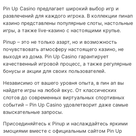
Pin Up Casino предлагает широкий выбор игр и
развлечений для каждого игрока. В коллекции пинап
казино представлены популярные слоты, настольные
игры, а также live-казино с настоящими крупье.
Pinup – это не только азарт, но и возможность
почувствовать атмосферу настоящего казино, не
выходя из дома. Pin Up Casino гарантирует
качественный игровой процесс, а также регулярные
бонусы и акции для своих пользователей.
Независимо от вашего уровня опыта, в пин ап вы
найдете игры на любой вкус. От классических
слотов до современных виртуальных спортивных
событий – Pin Up Casino удовлетворит даже самые
взыскательные запросы.
Присоединяйтесь к Pinup и наслаждайтесь яркими
эмоциями вместе с официальным сайтом Pin Up